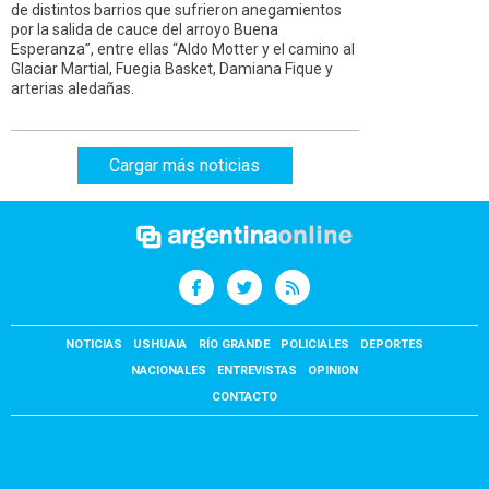
de distintos barrios que sufrieron anegamientos
por la salida de cauce del arroyo Buena
Esperanza”, entre ellas “Aldo Motter y el camino al
Glaciar Martial, Fuegia Basket, Damiana Fique y
arterias aledañas.
Cargar más noticias
NOTICIAS
USHUAIA
RÍO GRANDE
POLICIALES
DEPORTES
NACIONALES
ENTREVISTAS
OPINION
CONTACTO