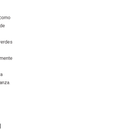
s como
 de
verdes
lmente
ra
anza.
l