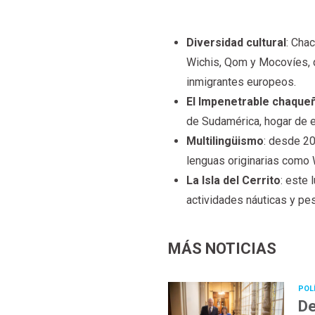
Diversidad cultural
: Cha
Wichis, Qom y Mocovíes, q
inmigrantes europeos.
El Impenetrable chaque
de Sudamérica, hogar de e
Multilingüismo
: desde 20
lenguas originarias como 
La Isla del Cerrito
: este 
actividades náuticas y pes
MÁS NOTICIAS
POL
De