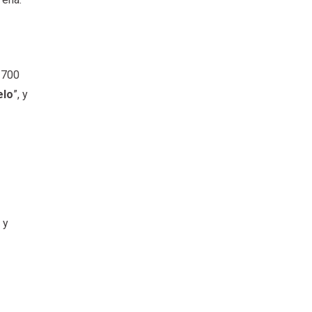
n 700
elo
”, y
a y