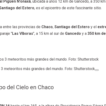
al Pigüen N’onaxá
, ubicada a unos 12 km de Gancedo, a 350 km
Santiago del Estero
, es el epicentro de este fascinante sitio.
a entre las provincias de
Chaco
,
Santiago del Estero
y el
ext
 paraje "
Las Víboras
", a 15 km al sur de
Gancedo
y a
350 km de
 3 meteoritos más grandes del mundo. Foto: Shutterstock
o del Cielo en Chaco
RN 16
hasta el km 165, a la altura de Presidencia Roque Sáenz 