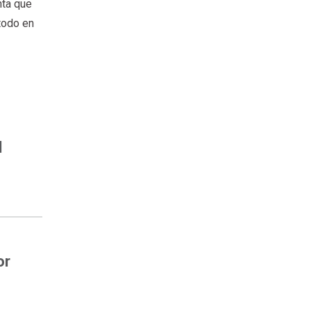
nta que
todo en
l
or