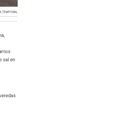
A
,
TEMPORAL
na,
arrios
e sal en
 veredas