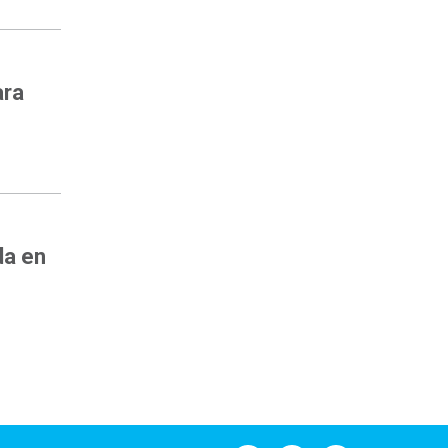
ara
da en