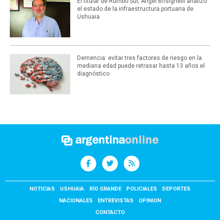
El titular de Rumbo Sur, Ángel Brisighelli analizó
el estado de la infraestructura portuaria de
Ushuaia
Demencia: evitar tres factores de riesgo en la
mediana edad puede retrasar hasta 13 años el
diagnóstico
NOTICIAS
USHUAIA
RÍO GRANDE
POLICIALES
DEPORTES
NACIONALES
ENTREVISTAS
OPINION
CONTACTO