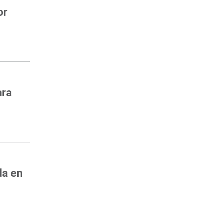
or
ara
da en