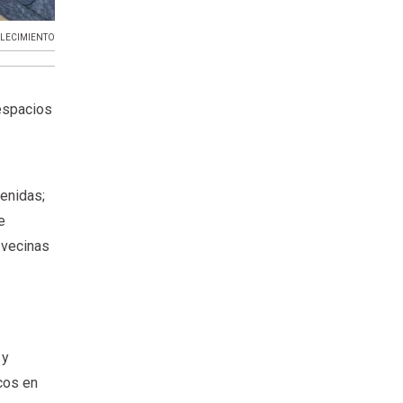
LECIMIENTO
 espacios
venidas;
e
, vecinas
 y
cos en