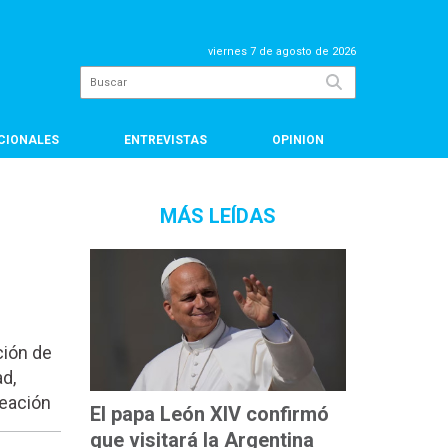
viernes 7 de agosto de 2026
CIONALES
ENTREVISTAS
OPINION
MÁS LEÍDAS
ción de
d,
reación
El papa León XIV confirmó
que visitará la Argentina