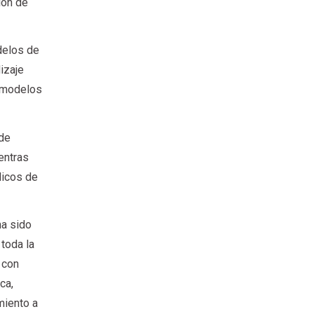
ión de
delos de
izaje
r modelos
 de
entras
dicos de
ha sido
toda la
 con
ca,
miento a