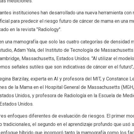
stas mediciones.
antes instituciones han desarrollado una nueva herramienta co
ficial para predecir el riesgo futuro de cáncer de mama en una mu
ado en la revista "Radiology".
n una mamografía que solo las cuatro categorías de densidad m
estudio, Adam Yala, del Instituto de Tecnología de Massachusetts
Cambridge, Massachusetts, Estados Unidos. "Al utilizar el model
mos señales sutiles que son indicativas de cáncer en el futuro",
egina Barzilay, experta en AI y profesora del MIT, y Constance 
nes de la Mama en el Hospital General de Massachusetts (MGH,
Estados Unidos, y profesora de Radiología en la Escuela de Medi
 Estados Unidos.
res enfoques diferentes de evaluación de riesgos. El primer mo
o tradicionales, el segundo en el aprendizaje profundo que usó s
 enfoque híbrido que incorporó tanto la mamografía como los fa