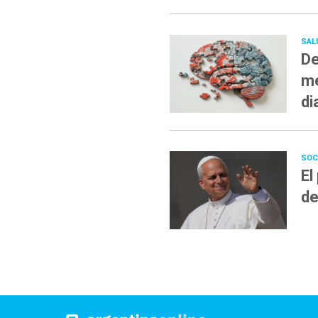
SAL
De
me
di
SOC
El
de