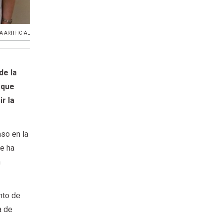
A ARTIFICIAL
de la
 que
ir la
aso en la
e ha
n
nto de
a de