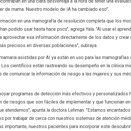
ontraban en una clara desventaja a la hora de tener una evaluac
ncer de mama. Nuestro modelo de IA ha cambiado eso".
formación en una mamografía de resolución completa que los mo
an podido usar hasta hace poco", agrega Yala. "Al usar el aprend
 aprovechar esa información directamente de los datos y crea
más precisos en diversas poblaciones", subraya.
amaria asistidas por AI ya están en uso para las mamografías
 Los científicos están rastreando su desempeño en la clínica mi
mas de comunicar la información de riesgo a las mujeres y sus mé
apoyar programas de detección más efectivos y personalizados 
n de riesgos que son fáciles de implementar y que funcionan en 
que atendemos", apunta la doctora Lehman. "Estamos encantados
s por trabajar de cerca con nuestros sistemas de atención médi
s importante, nuestros pacientes para incorporar este descubri