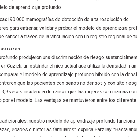
delo de aprendizaje profundo.
 casi 90.000 mamografías de detección de alta resolución de
s para entrenar, validar y probar el modelo de aprendizaje pro
e cáncer a través de la vinculación con un registro regional de 
tas razas
rofundo produjeron una discriminación de riesgo sustancialmen
er-Cuzick, un estándar clínico actual que utiliza la densidad ma
l comparar el modelo de aprendizaje profundo híbrido con la dens
contraron que las pacientes con senos no densos y con alto ries
n 3,9 veces incidencia de cáncer que las mujeres con mamas co
 por el modelo. Las ventajas se mantuvieron entre los diferent
tradicionales, nuestro modelo de aprendizaje profundo funciona
zas, edades e historias familiares", explica Barzilay. "Hasta ahor