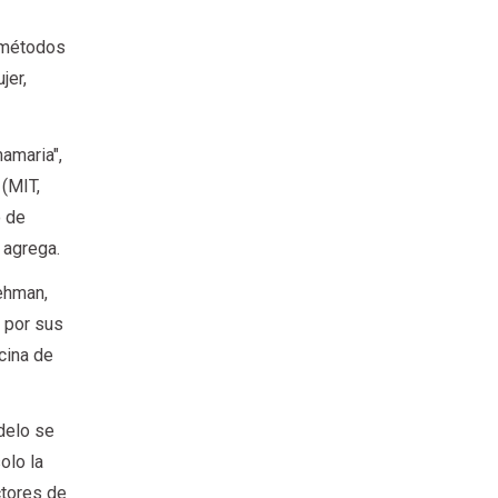
n métodos
jer,
amaria",
 (MIT,
o de
 agrega.
Lehman,
 por sus
cina de
delo se
olo la
ctores de