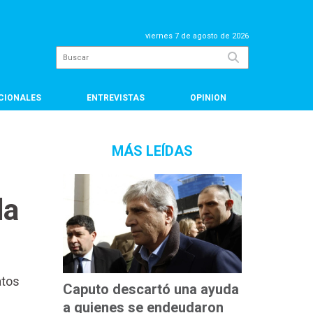
viernes 7 de agosto de 2026
CIONALES
ENTREVISTAS
OPINION
MÁS LEÍDAS
da
atos
Caputo descartó una ayuda
a quienes se endeudaron