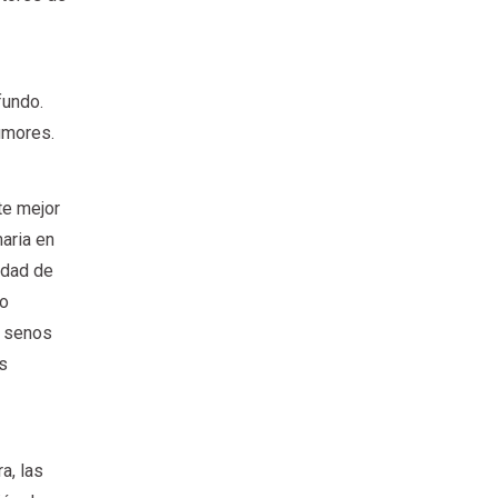
fundo.
tumores.
te mejor
maria en
idad de
go
n senos
es
a, las